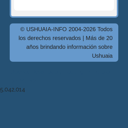
© USHUAIA-INFO 2004-2026 Todos
los derechos reservados | Más de 20
años brindando información sobre
Ushuaia
Diseńo, Desarrollo y Hosting: Principio
del Mundo
5,042,014