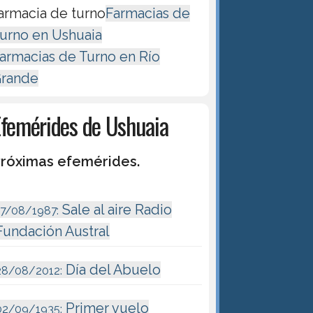
armacia de turno
Farmacias de
urno en Ushuaia
armacias de Turno en Río
rande
Efemérides de Ushuaia
róximas efemérides.
Sale al aire Radio
17/08/1987:
Fundación Austral
Día del Abuelo
28/08/2012:
Primer vuelo
02/09/1935: