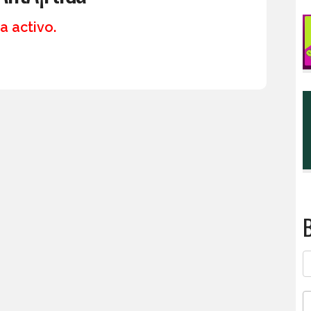
a activo.
B