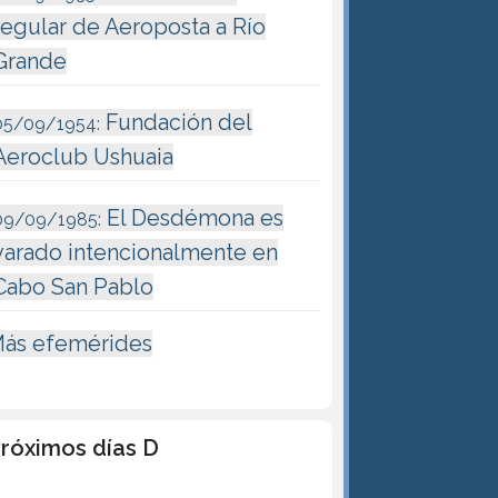
regular de Aeroposta a Río
Grande
Fundación del
05/09/1954:
Aeroclub Ushuaia
El Desdémona es
09/09/1985:
varado intencionalmente en
Cabo San Pablo
ás efemérides
róximos días D