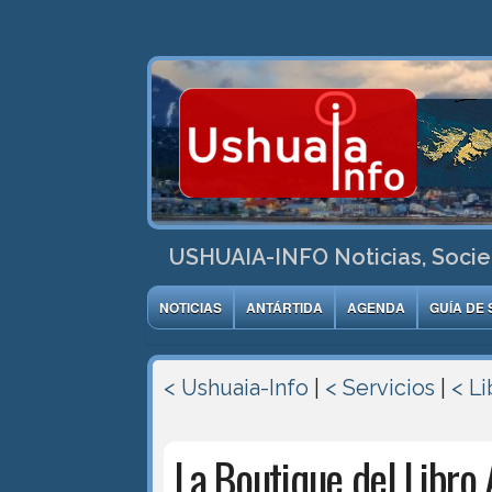
USHUAIA-INFO Noticias, Socie
NOTICIAS
ANTÁRTIDA
AGENDA
GUÍA DE 
< Ushuaia-Info
|
< Servicios
|
< Li
La Boutique del Libro 