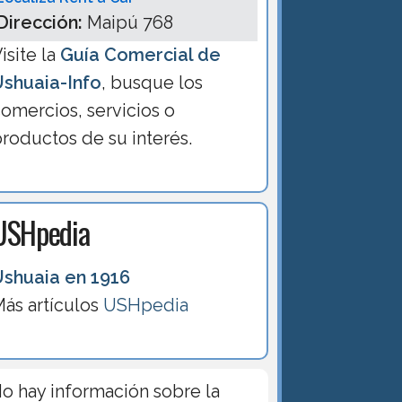
Dirección:
Maipú 768
isite la
Guía Comercial de
Ushuaia-Info
, busque los
omercios, servicios o
roductos de su interés.
USHpedia
Ushuaia en 1916
ás artículos
USHpedia
o hay información sobre la