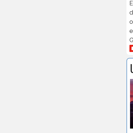
E
d
o
e
G