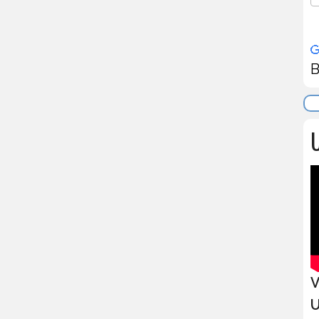
B
U
V
U