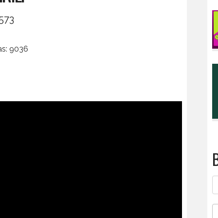
2573
tas: 9036
B