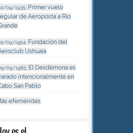
Primer vuelo
02/09/1935:
regular de Aeroposta a Río
Grande
Fundación del
05/09/1954:
Aeroclub Ushuaia
El Desdémona es
09/09/1985:
varado intencionalmente en
Cabo San Pablo
ás efemérides
oy es el...