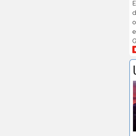
E
d
o
e
G