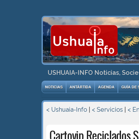
USHUAIA-INFO Noticias, Socie
NOTICIAS
ANTÁRTIDA
AGENDA
GUÍA DE 
< Ushuaia-Info
|
< Servicios
|
< E
Cartovip Reciclados S.