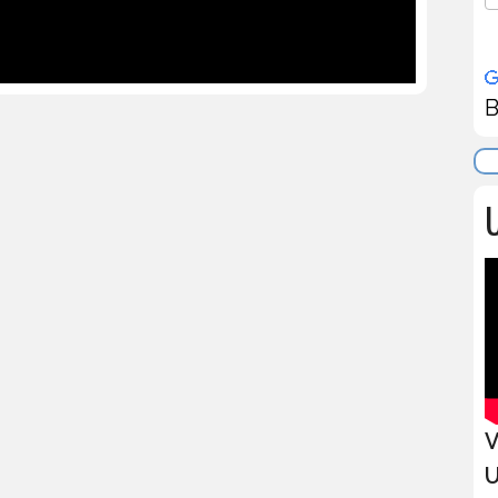
B
U
V
U