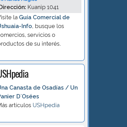
Dirección:
Kuanip 1041
isite la
Guía Comercial de
Ushuaia-Info
, busque los
omercios, servicios o
roductos de su interés.
USHpedia
Una Canasta de Osadías / Un
Panier D`Osées
ás artículos
USHpedia