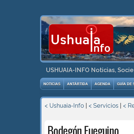
USHUAIA-INFO Noticias, Socie
NOTICIAS
ANTÁRTIDA
AGENDA
GUÍA DE 
< Ushuaia-Info
|
< Servicios
|
< R
Bodegón Fueguino