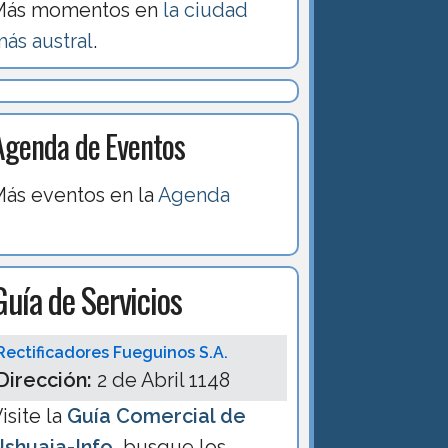
Más momentos en
la ciudad
ás austral
.
Agenda de Eventos
ás eventos en la
Agenda
Guía de Servicios
Rectificadores Fueguinos S.A.
Dirección:
2 de Abril 1148
isite la
Guía Comercial de
Ushuaia-Info
, busque los