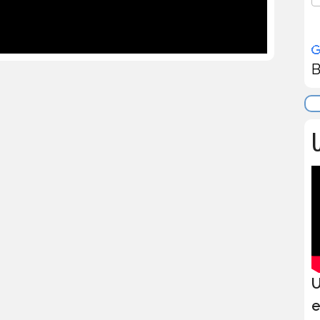
B
U
U
e