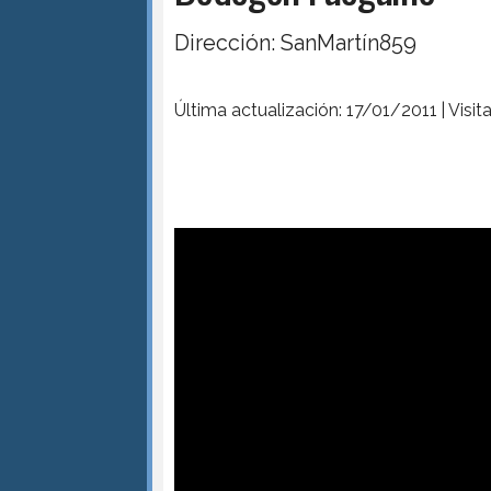
Dirección: SanMartín859
Última actualización: 17/01/2011 | Visit