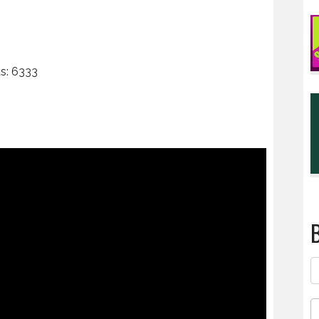
as: 6333
B