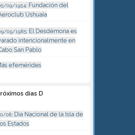
Fundación del
05/09/1954:
Aeroclub Ushuaia
El Desdémona es
09/09/1985:
varado intencionalmente en
Cabo San Pablo
ás efemérides
róximos días D
Dia Nacional de la Isla de
10/08:
los Estados