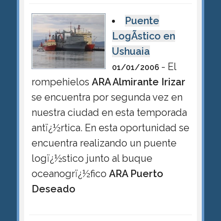
Puente
LogÃ­stico en
Ushuaia
- El
01/01/2006
rompehielos
ARA Almirante Irizar
se encuentra por segunda vez en
nuestra ciudad en esta temporada
antï¿½rtica. En esta oportunidad se
encuentra realizando un puente
logï¿½stico junto al buque
oceanogrï¿½fico
ARA Puerto
Deseado