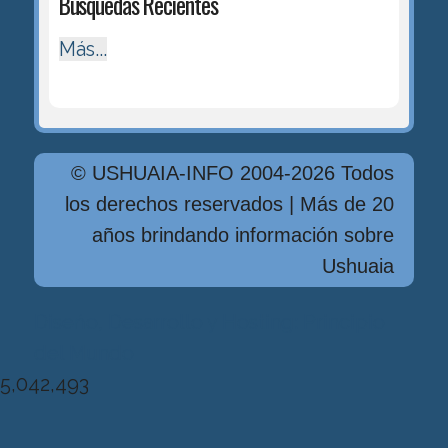
Búsquedas Recientes
Más...
© USHUAIA-INFO 2004-2026 Todos
los derechos reservados | Más de 20
años brindando información sobre
Ushuaia
Diseńo, Desarrollo y Hosting: Principio
del Mundo
5,042,493