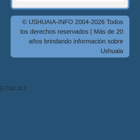
© USHUAIA-INFO 2004-2026 Todos
los derechos reservados | Más de 20
años brindando información sobre
Ushuaia
Diseńo, Desarrollo y Hosting: Principio
del Mundo
5,042,117