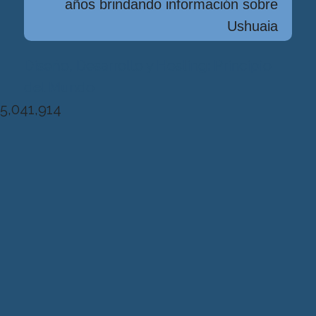
años brindando información sobre
Ushuaia
Diseńo, Desarrollo y Hosting: Principio
del Mundo
5,041,914