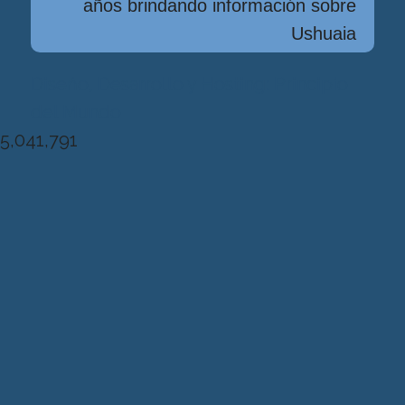
años brindando información sobre
Ushuaia
Diseńo, Desarrollo y Hosting: Principio
del Mundo
5,041,791