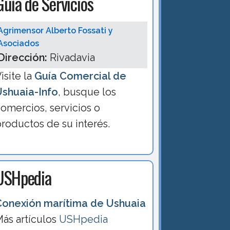
Guía de Servicios
Agrimensor Alberto Fossati y
Asociados
Dirección:
Rivadavia
isite la
Guía Comercial de
Ushuaia-Info
, busque los
omercios, servicios o
roductos de su interés.
USHpedia
Conexión marí­tima de Ushuaia
ás artículos
USHpedia