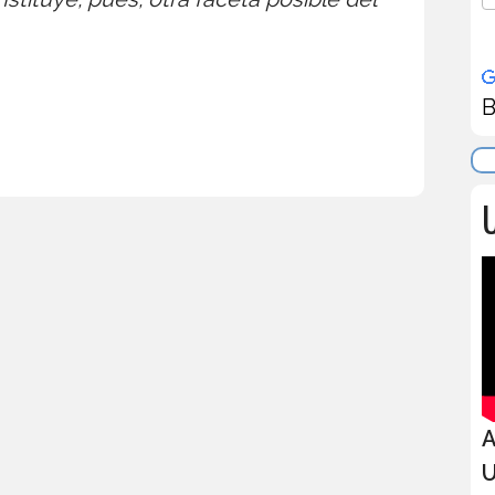
B
U
A
U