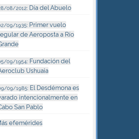
Día del Abuelo
28/08/2012:
Primer vuelo
02/09/1935:
regular de Aeroposta a Río
Grande
Fundación del
05/09/1954:
Aeroclub Ushuaia
El Desdémona es
09/09/1985:
varado intencionalmente en
Cabo San Pablo
ás efemérides