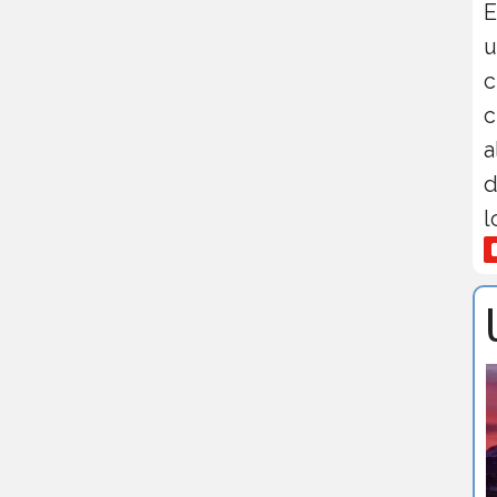
E
u
c
c
a
d
l