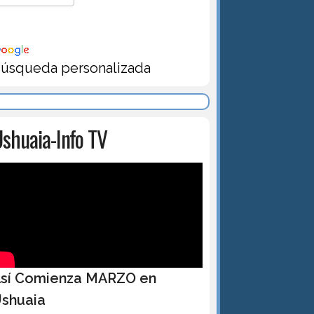
úsqueda personalizada
shuaia-Info TV
sí Comienza MARZO en
shuaia