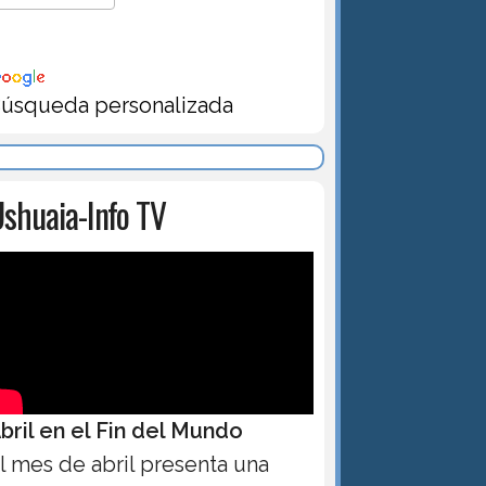
úsqueda personalizada
shuaia-Info TV
bril en el Fin del Mundo
l mes de abril presenta una