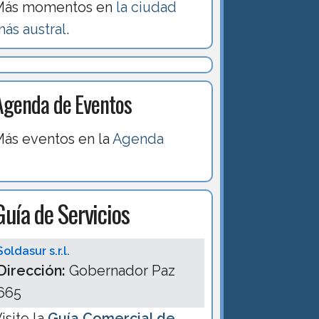
Más momentos en
la ciudad
ás austral
.
Agenda de Eventos
ás eventos en la
Agenda
Guía de Servicios
Soldasur s.r.l.
Dirección:
Gobernador Paz
665
isite la
Guía Comercial de