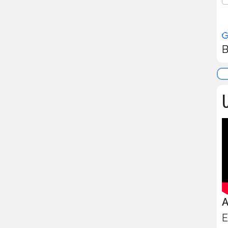
B
U
A
E