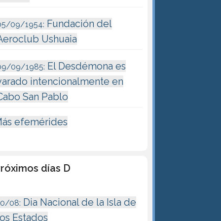
Fundación del
05/09/1954:
Aeroclub Ushuaia
El Desdémona es
09/09/1985:
varado intencionalmente en
Cabo San Pablo
ás efemérides
róximos días D
Dia Nacional de la Isla de
10/08:
los Estados