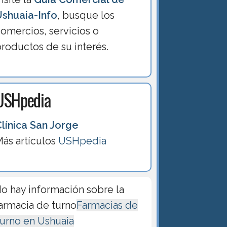
Ushuaia-Info
, busque los
omercios, servicios o
roductos de su interés.
USHpedia
línica San Jorge
ás artículos
USHpedia
o hay información sobre la
armacia de turno
Farmacias de
urno en Ushuaia