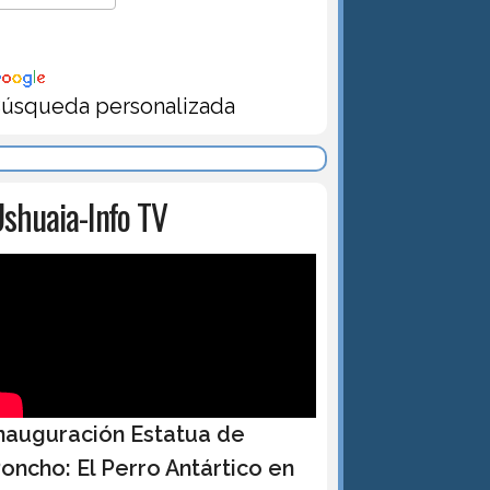
úsqueda personalizada
shuaia-Info TV
nauguración Estatua de
oncho: El Perro Antártico en