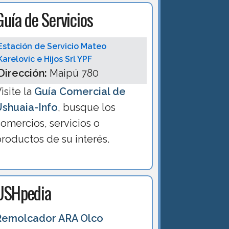
Guía de Servicios
Estación de Servicio Mateo
Karelovic e Hijos Srl YPF
Dirección:
Maipú 780
isite la
Guía Comercial de
Ushuaia-Info
, busque los
omercios, servicios o
roductos de su interés.
USHpedia
Remolcador ARA Olco