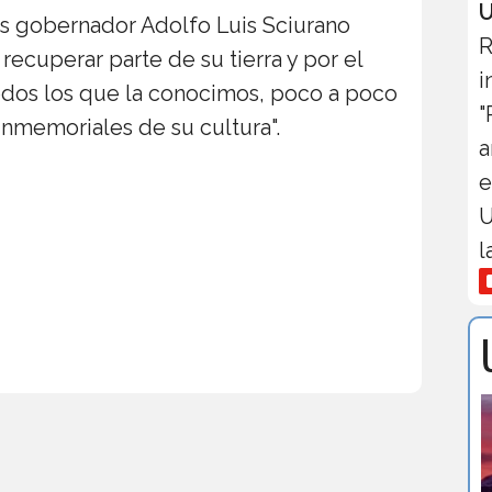
U
es gobernador Adolfo Luis Sciurano
R
 recuperar parte de su tierra y por el
i
todos los que la conocimos, poco a poco
"
nmemoriales de su cultura".
a
e
U
l