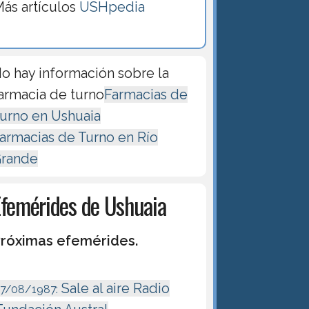
ás artículos
USHpedia
o hay información sobre la
armacia de turno
Farmacias de
urno en Ushuaia
armacias de Turno en Río
rande
Efemérides de Ushuaia
róximas efemérides.
Sale al aire Radio
17/08/1987: