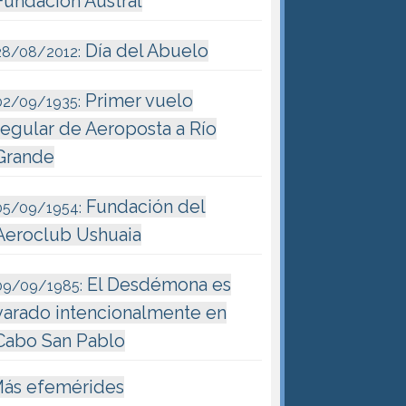
Fundación Austral
Día del Abuelo
28/08/2012:
Primer vuelo
02/09/1935:
regular de Aeroposta a Río
Grande
Fundación del
05/09/1954:
Aeroclub Ushuaia
El Desdémona es
09/09/1985:
varado intencionalmente en
Cabo San Pablo
ás efemérides