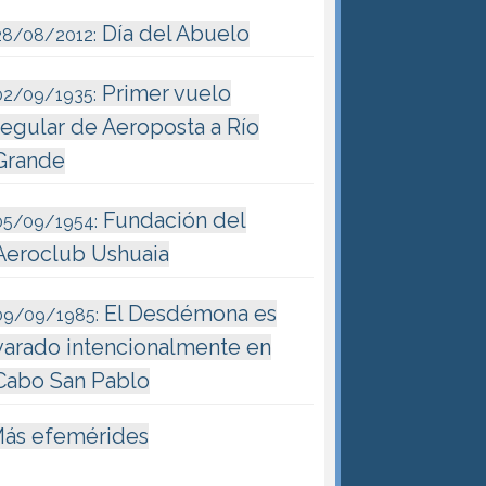
Día del Abuelo
28/08/2012:
Primer vuelo
02/09/1935:
regular de Aeroposta a Río
Grande
Fundación del
05/09/1954:
Aeroclub Ushuaia
El Desdémona es
09/09/1985:
varado intencionalmente en
Cabo San Pablo
ás efemérides