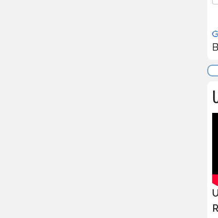
B
U
U
R