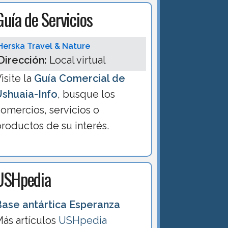
Guía de Servicios
Herska Travel & Nature
Dirección:
Local virtual
isite la
Guía Comercial de
Ushuaia-Info
, busque los
omercios, servicios o
roductos de su interés.
USHpedia
Base antártica Esperanza
ás artículos
USHpedia