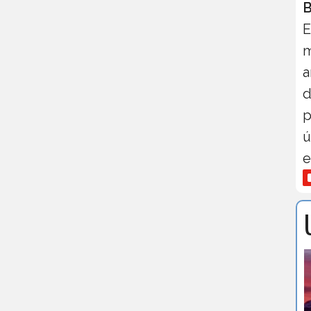
B
E
m
a
d
p
ú
e