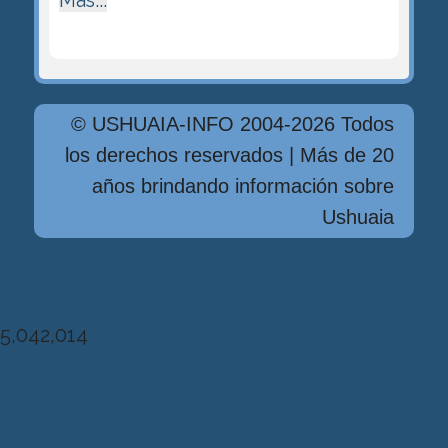
Más...
© USHUAIA-INFO 2004-2026 Todos
los derechos reservados | Más de 20
años brindando información sobre
Ushuaia
Diseńo, Desarrollo y Hosting: Principio
del Mundo
5,042,014