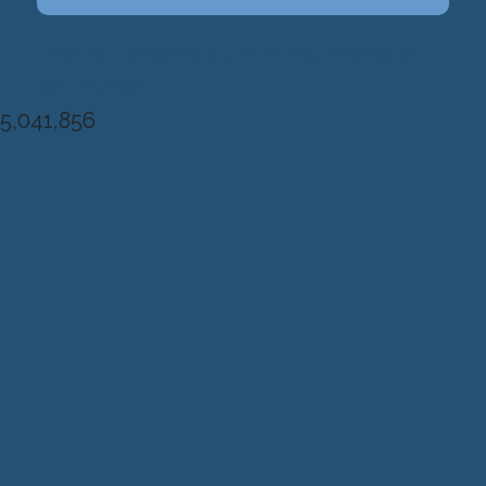
Diseńo, Desarrollo y Hosting: Principio
del Mundo
5,041,856