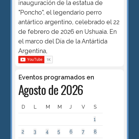
inauguración de la estatua de
"Poncho", el legendario perro
antártico argentino, celebrado el 22
de febrero de 2026 en Ushuaia. En
el marco del Día de la Antártida
Argentina,
Eventos programados en
Agosto de 2026
D
L
M
M
J
V
S
1
2
3
4
5
6
7
8